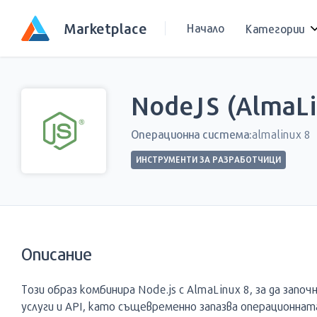
Marketplace
Начало
Категории
NodeJS (AlmaLi
Операционна система:
almalinux 8
ИНСТРУМЕНТИ ЗА РАЗРАБОТЧИЦИ
Описание
Този образ комбинира Node.js с AlmaLinux 8, за да зап
услуги и API, като същевременно запазва операционнат