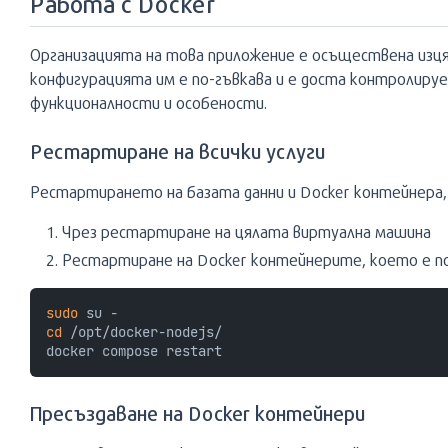
Работа с Docker
Организацията на това приложение е осъществена изця
конфигурацията им е по-гъвкава и е доста контролируе
функционалности и особености.
Рестартиране на всички услуги
Рестартирането на базата данни и Docker контейнера, 
Чрез рестартиране на цялата виртуална машина
Рестартиране на Docker контейнерите, което е по
sudo
cd
 /opt/docker-nodejs/

Пресъздаване на Docker контейнери