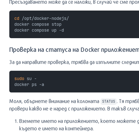
Пресъздаването може да се наложи, в случай че сме пр
cd
 /opt/docker-nodejs/

docker compose stop

Проверка на статуса на Docker приложение
За да направите проверка, трябва да изпълните следни
sudo
 su -

Моля, обърнете внимание на колоната
. Тя тряб
STATUS
провери какво не е наред с приложението. В такъв слу
Вземете името на приложението, което можете д
където
е името на контейнера.