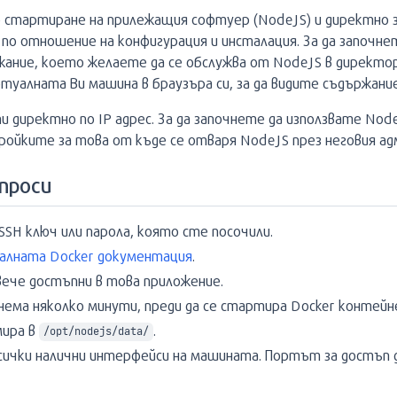
рзо стартиране на прилежащия софтуер (NodeJS) и директно 
 по отношение на конфигурация и инсталация. За да започн
ржание, което желаете да се обслужва от NodeJS в директ
ртуалната Ви машина в браузъра си, за да видите съдържани
пи директно по IP адрес. За да започнете да използвате Nod
тройките за това от къде се отваря NodeJS през неговия а
проси
SSH ключ или парола, която сте посочили.
алната Docker документация
.
вече достъпни в това приложение.
ема няколко минути, преди да се стартира Docker контейн
мира в
.
/opt/nodejs/data/
сички налични интерфейси на машината. Портът за достъп д