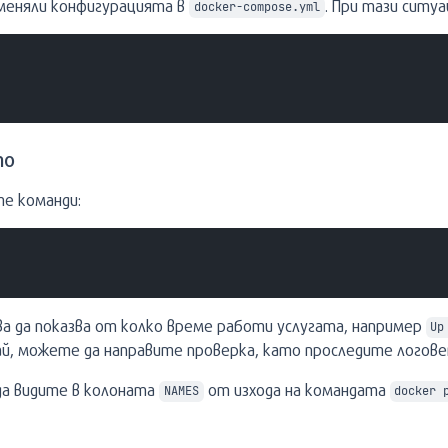
оменяли конфигурацията в
. При тази ситу
docker-compose.yml
то
те команди:
ва да показва от колко време работи услугата, например
Up
чай, можете да направите проверка, като проследите логове
а видите в колоната
от изхода на командата
NAMES
docker 