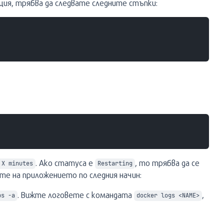
ация, трябва да следвате следните стъпки:
. Ако статуса е
, то трябва да се
 X minutes
Restarting
те на приложението по следния начин:
. Вижте логовете с командата
,
ps -a
docker logs <NAME>