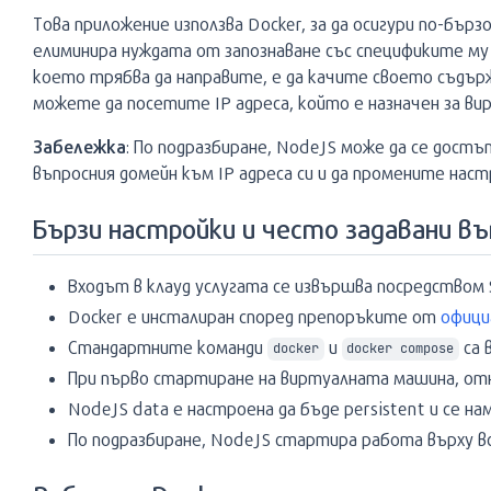
Това приложение използва Docker, за да осигури по-бъ
елиминира нуждата от запознаване със спецификите му
което трябва да направите, е да качите своето съдъ
можете да посетите IP адреса, който е назначен за ви
Забележка
: По подразбиране, NodeJS може да се достъ
въпросния домейн към IP адреса си и да промените нас
Бързи настройки и често задавани въ
Входът в клауд услугата се извършва посредством 
Docker е инсталиран според препоръките от
офици
Стандартните команди
и
са 
docker
docker compose
При първо стартиране на виртуалната машина, отн
NodeJS data е настроена да бъде persistent и се на
По подразбиране, NodeJS стартира работа върху в