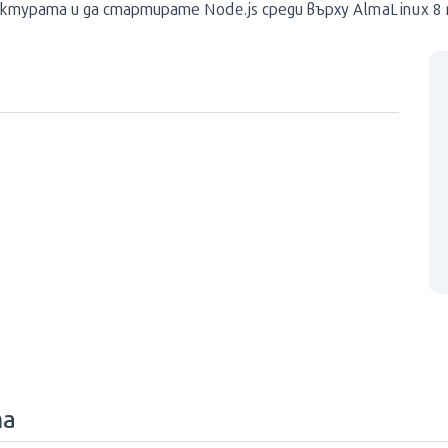
турата и да стартирате Node.js среди върху AlmaLinux 8 
та