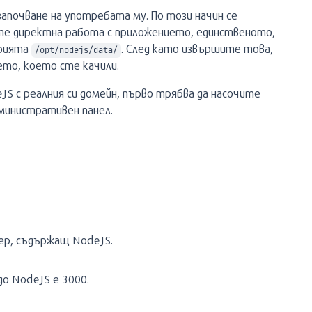
започване на употребата му. По този начин се
ете директна работа с приложението, единственото,
орията
. След като извършите това,
/opt/nodejs/data/
ето, което сте качили.
eJS с реалния си домейн, първо трябва да насочите
дминистративен панел.
ер, съдържащ NodeJS.
о NodeJS е 3000.